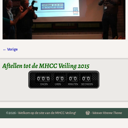
← Vorige
Afbeeldingsnavigatie
Aftellen tot de MHCC Veiling 2015
0
0
0
0
0
0
0
0
0
DAGEN
UREN
MINUTEN
SECONDEN
©2026 -
Welkom op de site van de MHCC-Veiling!
-
Weaver Xtreme Theme