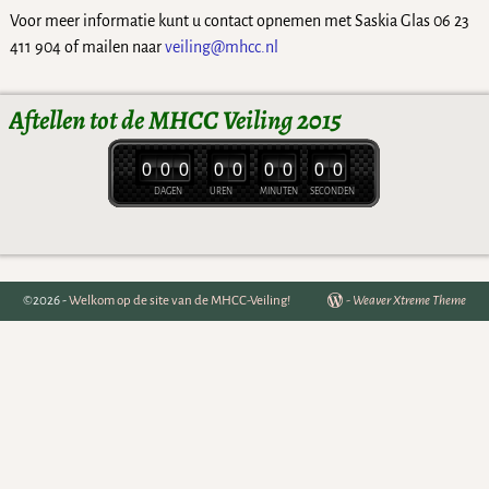
Voor meer informatie kunt u contact opnemen met Saskia Glas 06 23
411 904 of mailen naar
veiling@mhcc.nl
Aftellen tot de MHCC Veiling 2015
0
0
0
0
0
0
0
0
0
DAGEN
UREN
MINUTEN
SECONDEN
©2026 -
Welkom op de site van de MHCC-Veiling!
-
Weaver Xtreme Theme