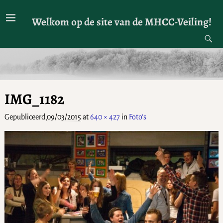
Welkom op de site van de MHCC-Veiling!
IMG_1182
Gepubliceerd
09/03/2015
at
640 × 427
in
Foto’s