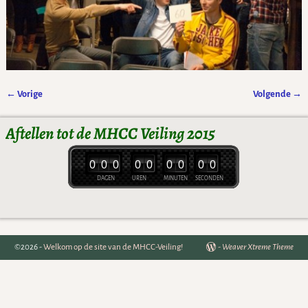
← Vorige
Volgende →
Afbeeldingsnavigatie
Aftellen tot de MHCC Veiling 2015
0
0
0
0
0
0
0
0
0
DAGEN
UREN
MINUTEN
SECONDEN
©2026 -
Welkom op de site van de MHCC-Veiling!
-
Weaver Xtreme Theme