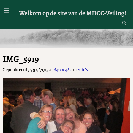
Welkom op de site van de MHCC-Veiling!
IMG_5919
Gepubliceerd
09/03/2015
at
640 × 480
in
Foto’s