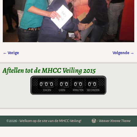
← Vorige
Volgende →
Afbeeldingsnavigatie
Aftellen tot de MHCC Veiling 2015
0
0
0
0
0
0
0
0
0
DAGEN
UREN
MINUTEN
SECONDEN
©2026 -
Welkom op de site van de MHCC-Veiling!
-
Weaver Xtreme Theme