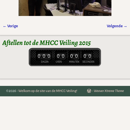
← Vorige
Volgende →
Afbeeldingsnavigatie
Aftellen tot de MHCC Veiling 2015
0
0
0
0
0
0
0
0
0
DAGEN
UREN
MINUTEN
SECONDEN
©2026 -
Welkom op de site van de MHCC-Veiling!
-
Weaver Xtreme Theme