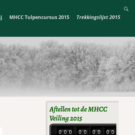
j
MHCC Tulpencursus 2015
Trekkingslijst 2015
Aftellen tot de MHCC
Veiling 2015
0
0
0
0
0
0
0
0
0