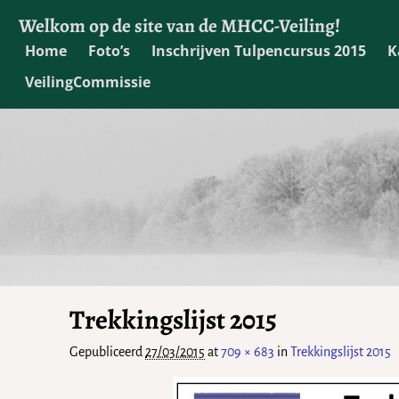
Welkom op de site van de MHCC-Veiling!
Home
Foto’s
Inschrijven Tulpencursus 2015
K
VeilingCommissie
Trekkingslijst 2015
Gepubliceerd
27/03/2015
at
709 × 683
in
Trekkingslijst 2015